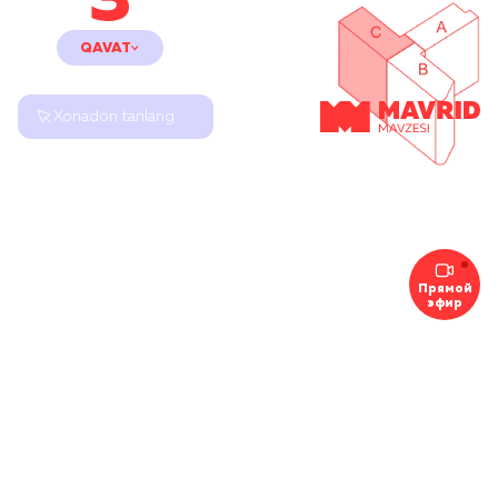
3
QAVAT
Xonadon tanlang
Прямой
эфир